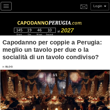
Login
Toggle navigation
2027
145
19
46
10
al
Giorni
Ore
Minuti
Secondi
Capodanno per coppie a Perugia:
meglio un tavolo per due o la
socialità di un tavolo condiviso?
in
BLOG
1
/
1