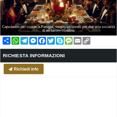
Capodanno per coppie a Perugia: meglio un tavolo per due o la socialità
di un tavolo condivis
Condividi
WhatsApp
Telegram
Messenger
Facebook
Twitter
Skype
Message
Email
Copy
Link
RICHIESTA INFORMAZIONI
Richiedi info