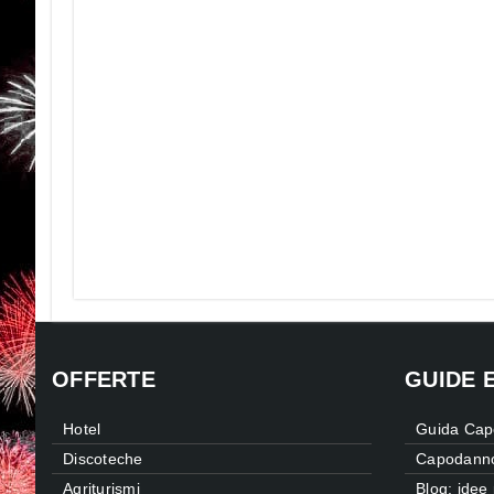
OFFERTE
GUIDE 
Hotel
Guida Cap
Discoteche
Capodanno
Agriturismi
Blog: idee