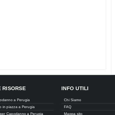
E RISORSE
INFO UTILI
odanno a Perugia
Chi Siamo
 in piazza a Perugia
FAQ
 per Capodanno a Perugia
Mappa sito