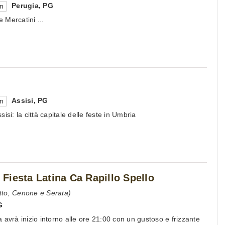
Perugia
,
PG
en
e Mercatini ...
Assisi
,
PG
en
isi: la città capitale delle feste in Umbria
Fiesta Latina Ca Rapillo Spello
tto, Cenone e Serata)
G
rà inizio intorno alle ore 21:00 con un gustoso e frizzante