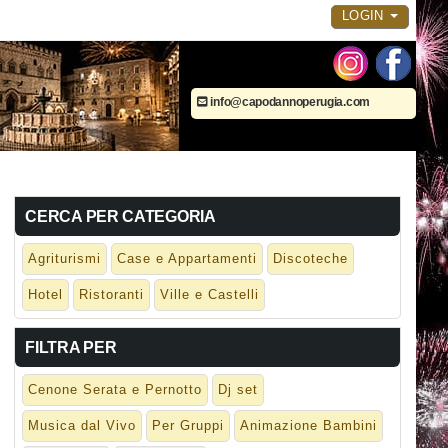
LOGIN
info@capodannoperugia.com
CERCA PER CATEGORIA
Agriturismi
Case e Appartamenti
Discoteche
Hotel
Ristoranti
Ville e Castelli
FILTRA PER
Cenone Serata e Pernotto
Dj set
Musica dal Vivo
Per Gruppi
Animazione Bambini