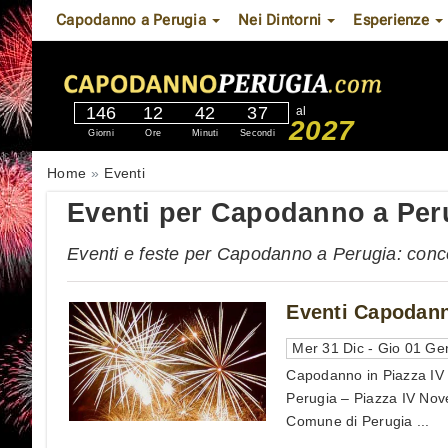
Capodanno a Perugia
Nei Dintorni
Esperienze
146
12
42
36
al
2027
Giorni
Ore
Minuti
Secondi
Home
Eventi
Eventi per Capodanno a Per
Eventi e feste per Capodanno a Perugia: conce
Eventi Capodann
Mer 31 Dic - Gio 01 Ge
Capodanno in Piazza IV
Perugia – Piazza IV Nov
Comune di Perugia ...