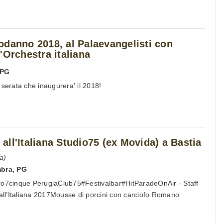
odanno 2018, al Palaevangelisti con
'Orchestra italiana
PG
 serata che inaugurera' il 2018!
ll'Italiana Studio75 (ex Movida) a Bastia
a)
mbra
,
PG
ro7cinque PerugiaClub75#Festivalbar#HitParadeOnAir - Staff
l’Italiana 2017Mousse di porcini con carciofo Romano