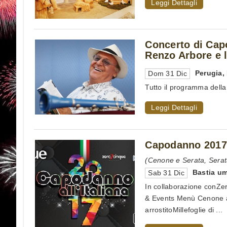
Leggi Dettagli
Concerto di Cap
Renzo Arbore e l
Perugia
,
Dom 31 Dic
Tutto il programma della
Leggi Dettagli
Capodanno 2017 a
(Cenone e Serata, Serat
Bastia u
Sab 31 Dic
In collaborazione conZe
& Events Menù Cenone al
arrostitoMillefoglie di ...