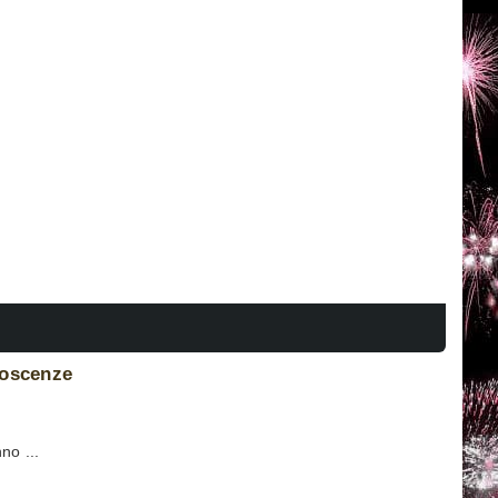
noscenze
no ...