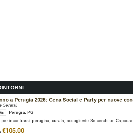
DINTORNI
no a Perugia 2026: Cena Social e Party per nuove co
e Serata)
Perugia
,
PG
ic
 per incontrarsi: perugina, curata, accogliente Se cerchi un Capodan
€105,00
a