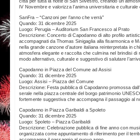
città per tutta la notte di San Silvestro, creando un’atmos
IV Novembre e valorizza l’anima universitaria e culturale d
SanFra – “Canzoni per l’anno che verrà”
Quando: 31 dicembre 2025
Luogo: Perugia – Auditorium San Francesco al Prato
Descrizione: Concerto di Capodanno di alto profilo artist
accompagnati da Thomas Sinigaglia alla fisarmonica e Mar
nella grande canzone d’autore italiana reinterpretata in 
atmosfera elegante e raccolta che culmina nel brindisi di
modo alternativo, culturale e suggestivo di salutare l’arri
Capodanno in Piazza del Comune ad Assisi
Quando: 31 dicembre 2025
Luogo: Assisi – Piazza del Comune
Descrizione: Festa pubblica di Capodanno promossa dal
serale nella piazza centrale del borgo patrimonio UNESCO,
fortemente suggestiva che accompagna il passaggio al nuo
Capodanno in Piazza Garibaldi a Spoleto
Quando: 31 dicembre 2025
Luogo: Spoleto – Piazza Garibaldi
Descrizione: Celebrazione pubblica di fine anno con music
organizzata come appuntamento di riferimento per il terri
accompagna il passaggio al nuovo anno.