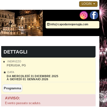
LOGIN
info@capodannoperugia.com
DETTAGLI
INDIRIZZO
PERUGIA
,
PG
DATA
DA MERCOLEDÌ 31 DICEMBRE 2025
A GIOVEDÌ 01 GENNAIO 2026
Programma
AVVISO:
Evento passato scaduto.