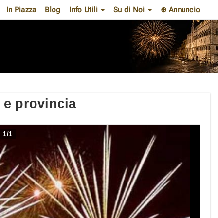
In Piazza
Blog
Info Utili
Su di Noi
⊕ Annuncio
 e provincia
1
/
1