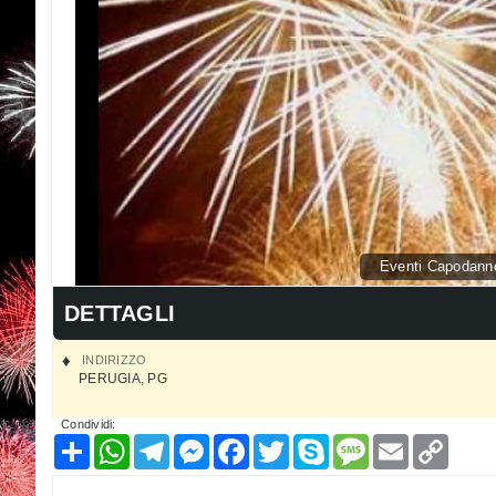
Eventi Capodanno
DETTAGLI
INDIRIZZO
PERUGIA
,
PG
Condividi:
Condividi
WhatsApp
Telegram
Messenger
Facebook
Twitter
Skype
Message
Email
Copy
Link