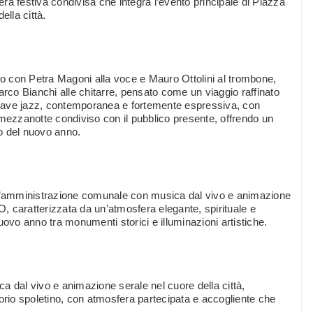
fera festiva condivisa che integra l’evento principale di Piazza
ella città.
ico con Petra Magoni alla voce e Mauro Ottolini al trombone,
co Bianchi alle chitarre, pensato come un viaggio raffinato
chiave jazz, contemporanea e fortemente espressiva, con
 mezzanotte condiviso con il pubblico presente, offrendo un
vo del nuovo anno.
l’amministrazione comunale con musica dal vivo e animazione
 caratterizzata da un’atmosfera elegante, spirituale e
vo anno tra monumenti storici e illuminazioni artistiche.
a dal vivo e animazione serale nel cuore della città,
torio spoletino, con atmosfera partecipata e accogliente che