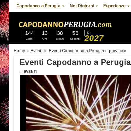
Capodanno a Perugia
Nei Dintorni
Esperienze
144
13
38
55
al
2027
Giorni
Ore
Minuti
Secondi
Home
Eventi
Eventi Capodanno a Perugia e provincia
Eventi Capodanno a Perugia
in
EVENTI