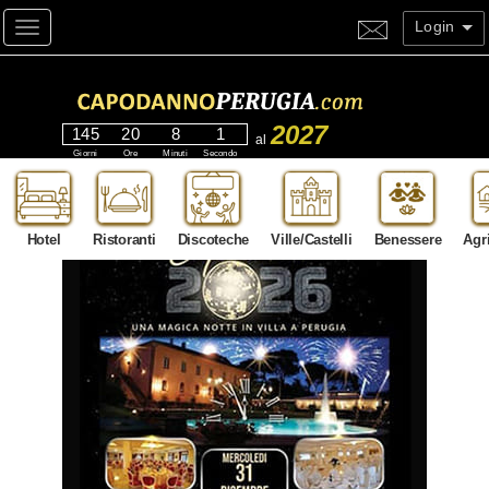
Login
Toggle navigation
2027
145
20
7
59
al
Giorni
Ore
Minuti
Secondi
Hotel
Ristoranti
Discoteche
Ville/Castelli
Benessere
Agr