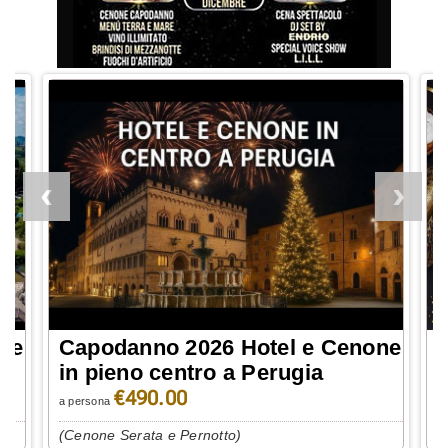
ne
Tour Luci di Capodanno 2026 in
Umbria
€575.00
A persona
a 
(Cenone Serata e Pernotto)
(