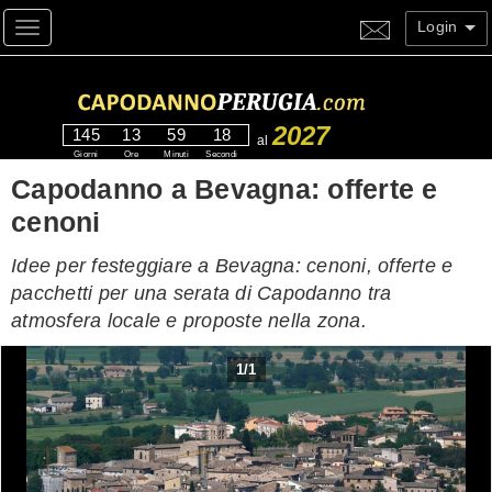
Login
Toggle navigation
2027
145
13
59
17
al
Giorni
Ore
Minuti
Secondi
Capodanno a Bevagna: offerte e
cenoni
Idee per festeggiare a Bevagna: cenoni, offerte e
pacchetti per una serata di Capodanno tra
atmosfera locale e proposte nella zona.
1
/
1