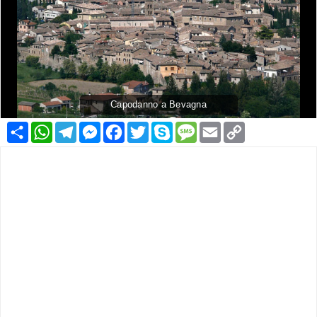
Capodanno a Bevagna
Condividi
WhatsApp
Telegram
Messenger
Facebook
Twitter
Skype
Message
Email
Copy
Link