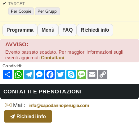
TARGET
Per Coppie
Per Gruppi
Programma
Menù
FAQ
Richiedi info
AVVISO:
Evento passato scaduto. Per maggiori informazioni sugli
eventi aggiornati
Contattaci
Condividi:
Condividi
WhatsApp
Telegram
Messenger
Facebook
Twitter
Skype
Message
Email
Copy
Link
CONTATTI E PRENOTAZIONI
Mail:
info@capodannoperugia.com
Richiedi info