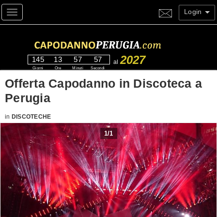
Login
Toggle navigation
2027
145
13
57
56
al
Giorni
Ore
Minuti
Secondi
Offerta Capodanno in Discoteca a
Perugia
in
DISCOTECHE
1
/
1