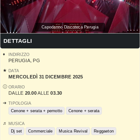
Capodanno Discoteca Perugia
DETTAGLI
INDIRIZZO
PERUGIA
,
PG
DATA
MERCOLEDÌ 31 DICEMBRE 2025
ORARIO
DALLE
20.00
ALLE
03.30
TIPOLOGIA
Cenone + serata + pernotto
Cenone + serata
MUSICA
Dj set
Commerciale
Musica Revival
Reggaeton