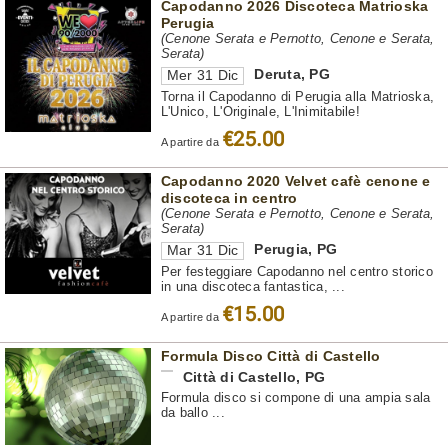
Capodanno 2026 Discoteca Matrioska
Perugia
(Cenone Serata e Pernotto, Cenone e Serata,
Serata)
Deruta
,
PG
Mer 31 Dic
Torna il Capodanno di Perugia alla Matrioska,
L'Unico, L'Originale, L'Inimitabile!
€25.00
A partire da
Capodanno 2020 Velvet cafè cenone e
discoteca in centro
(Cenone Serata e Pernotto, Cenone e Serata,
Serata)
Perugia
,
PG
Mar 31 Dic
Per festeggiare Capodanno nel centro storico
in una discoteca fantastica, ...
€15.00
A partire da
Formula Disco Città di Castello
Città di Castello
,
PG
Formula disco si compone di una ampia sala
da ballo ...