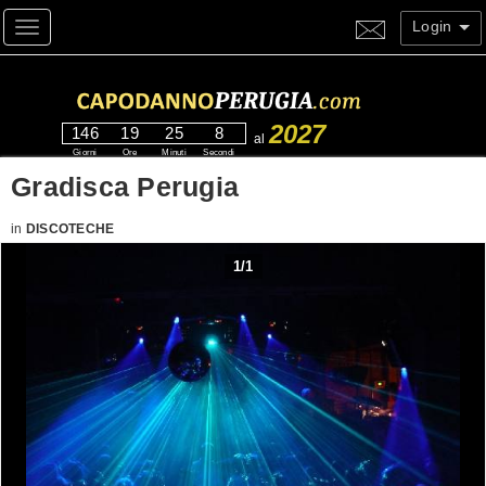
Login
Toggle navigation
2027
146
19
25
8
al
Giorni
Ore
Minuti
Secondi
Gradisca Perugia
in
DISCOTECHE
1
/
1