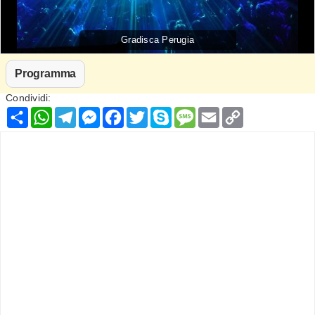
Gradisca Perugia
Programma
Condividi:
Condividi
WhatsApp
Telegram
Messenger
Facebook
Twitter
Skype
Message
Email
Copy
Link