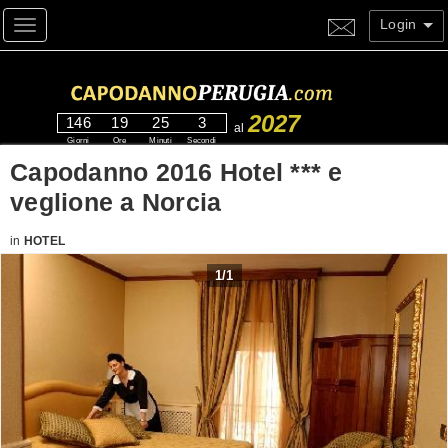
Login
Toggle navigation
2027
146
19
25
2
al
Giorni
Ore
Minuti
Secondi
Capodanno 2016 Hotel *** e
veglione a Norcia
in
HOTEL
1
/
1