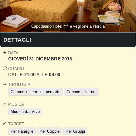
Capodanno Hotel *** e veglione a Norcia
DETTAGLI
DATA
GIOVEDÌ 31 DICEMBRE 2015
ORARIO
DALLE
21.00
ALLE
04.00
TIPOLOGIA
Cenone + serata + pernotto
Cenone + serata
MUSICA
Musica dal Vivo
TARGET
Per Famiglie
Per Coppie
Per Gruppi