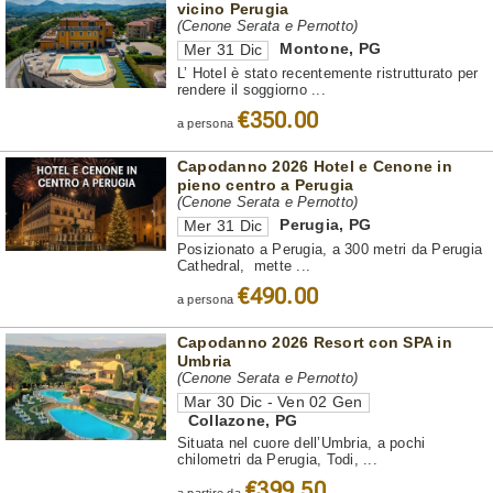
vicino Perugia
(Cenone Serata e Pernotto)
Montone
,
PG
Mer 31 Dic
L’ Hotel è stato recentemente ristrutturato per
rendere il soggiorno ...
€350.00
a persona
Capodanno 2026 Hotel e Cenone in
pieno centro a Perugia
(Cenone Serata e Pernotto)
Perugia
,
PG
Mer 31 Dic
Posizionato a Perugia, a 300 metri da Perugia
Cathedral, mette ...
€490.00
a persona
Capodanno 2026 Resort con SPA in
Umbria
(Cenone Serata e Pernotto)
Mar 30 Dic - Ven 02 Gen
Collazone
,
PG
Situata nel cuore dell’Umbria, a pochi
chilometri da Perugia, Todi, ...
€399,50
a partire da