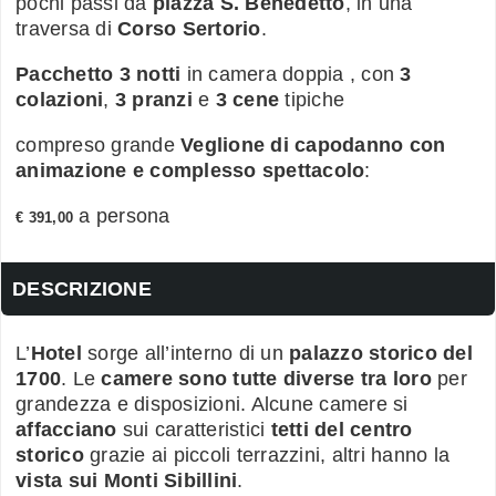
pochi passi da
piazza S. Benedetto
, in una
traversa di
Corso Sertorio
.
Pacchetto 3 notti
in camera doppia , con
3
colazioni
,
3 pranzi
e
3 cene
tipiche
compreso grande
Veglione di capodanno con
animazione e complesso spettacolo
:
a persona
€ 391,00
DESCRIZIONE
L’
Hotel
sorge all’interno di un
palazzo storico del
1700
. Le
camere sono tutte diverse tra loro
per
grandezza e disposizioni. Alcune camere si
affacciano
sui caratteristici
tetti del centro
storico
grazie ai piccoli terrazzini, altri hanno la
vista sui Monti Sibillini
.