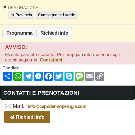
DESTINAZIONE
In Provincia
Campagna nel verde
Programma
Richiedi info
AVVISO:
Evento passato scaduto. Per maggiori informazioni sugli
eventi aggiornati
Contattaci
Condividi:
Condividi
WhatsApp
Telegram
Messenger
Facebook
Twitter
Skype
Message
Email
Copy
Link
CONTATTI E PRENOTAZIONI
Mail:
info@capodannoperugia.com
Richiedi info