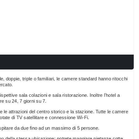
, doppie, triple o familiari, le camere standard hanno ritocchi
ercato.
rispettive sala colazioni e sala ristorazione. Inoltre l'hotel a
e su 24, 7 giorni su 7.
 le attrazioni del centro storico e la stazione. Tutte le camere
otate di TV satellitare e connessione Wi-Fi.
itare da due fino ad un massimo di 5 persone.
rno della stessa ubicazione: potrete mangiare pietanze cotte