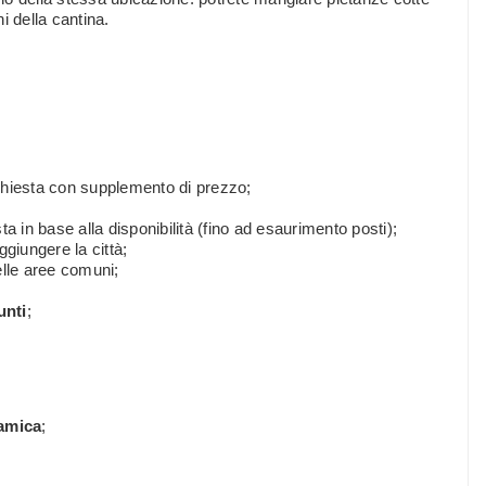
ni della cantina.
richiesta con supplemento di prezzo;
ta in base alla disponibilità (fino ad esaurimento posti);
aggiungere la città;
lle aree comuni;
unti
;
amica
;