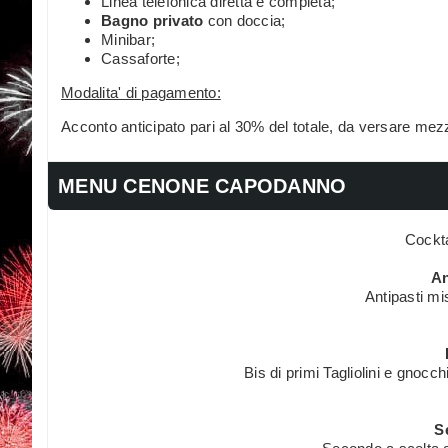
Linea telefonica diretta e completa;
Bagno privato
con doccia;
Minibar;
Cassaforte;
Modalita' di pagamento:
Acconto anticipato pari al 30% del totale, da versare mez
MENU CENONE CAPODANNO
Cockta
An
Antipasti mis
Bis di primi Tagliolini e gnocc
S