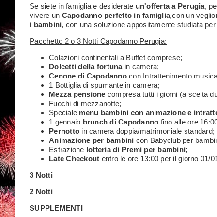
Se siete in famiglia e desiderate
un'offerta a Perugia
, p
vivere un
Capodanno perfetto in famiglia
,con un vegli
i bambini
, con una soluzione appositamente studiata per c
Pacchetto 2 o 3 Notti Capodanno Perugia:
Colazioni continentali a Buffet comprese;
Dolcetti della fortuna
in camera;
Cenone di Capodanno
con Intrattenimento music
1 Bottiglia di spumante in camera;
Mezza pensione
compresa tutti i giorni (a scelta d
Fuochi di mezzanotte;
Speciale
menu bambini con animazione e intratt
1 gennaio
brunch di Capodanno
fino alle ore 16:0
Pernotto
in camera doppia/matrimoniale standard;
Animazione per bambini
con Babyclub per bambini
Estrazione
lotteria di Premi per bambini;
Late Checkout
entro le ore 13:00 per il giorno 01/0
3 Notti
2 Notti
SUPPLEMENTI