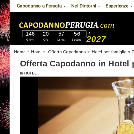
Capodanno a Perugia
Nei Dintorni
Esperienze
146
20
57
55
al
2027
Giorni
Ore
Minuti
Secondi
Home
Hotel
Offerta Capodanno in Hotel per famiglie a 
Offerta Capodanno in Hotel p
in
HOTEL