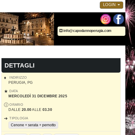
LOGIN
info@capodannoperugia.com
DETTAGLI
INDIRIZZO
PERUGIA
,
PG
DATA
MERCOLEDÌ 31 DICEMBRE 2025
ORARIO
DALLE
20.00
ALLE
03.30
TIPOLOGIA
Cenone + serata + pernotto