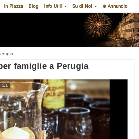
In Piazza
Blog
Info Utili
Su di Noi
⊕ Annuncio
Perugia
er famiglie a Perugia
1
/
1