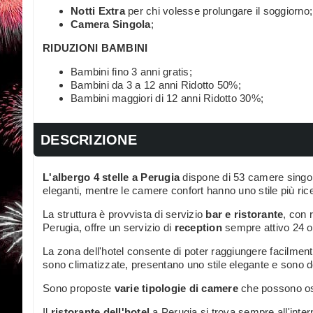
Notti Extra
per chi volesse prolungare il soggiorno;
Camera Singola
;
RIDUZIONI BAMBINI
Bambini fino 3 anni gratis;
Bambini da 3 a 12 anni Ridotto 50%;
Bambini maggiori di 12 anni Ridotto 30%;
DESCRIZIONE
L'albergo 4 stelle a Perugia
dispone di 53 camere singole
eleganti, mentre le camere confort hanno uno stile più ric
La struttura è provvista di servizio
bar e ristorante
, con 
Perugia, offre un servizio di
reception
sempre attivo 24 or
La zona dell'hotel consente di poter raggiungere facilmente
sono climatizzate, presentano uno stile elegante e sono d
Sono proposte
varie tipologie di camere
che possono osp
Il
ristorante dell'hotel
a Perugia si trova sempre all'inte