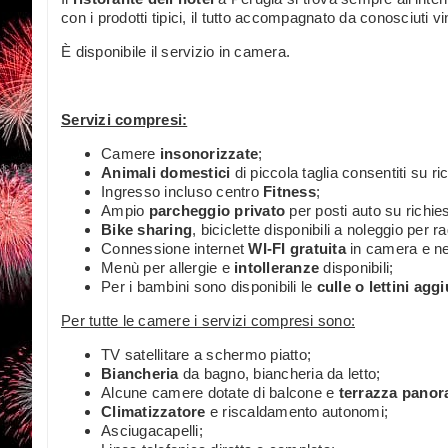
con i prodotti tipici, il tutto accompagnato da conosciuti vi
È disponibile il servizio in camera.
Servizi compresi:
Camere
insonorizzate
;
Animali domestici
di piccola taglia consentiti su 
Ingresso incluso centro
Fitness
;
Ampio
parcheggio privato
per posti auto su richies
Bike sharing
, biciclette disponibili a noleggio per r
Connessione internet
WI-FI gratuita
in camera e ne
Menù per allergie e
intolleranze
disponibili;
Per i bambini sono disponibili le
culle o lettini aggi
Per tutte le camere i servizi compresi sono:
TV satellitare a schermo piatto;
Biancheria
da bagno, biancheria da letto;
Alcune camere dotate di balcone e
terrazza panor
Climatizzatore
e riscaldamento autonomi;
Asciugacapelli;