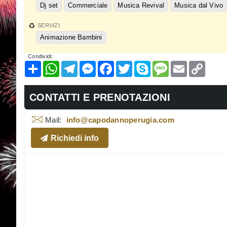
Dj set
Commerciale
Musica Revival
Musica dal Vivo
SERVIZI
Animazione Bambini
Condividi:
Condividi
WhatsApp
Telegram
Messenger
Facebook
Twitter
Skype
Message
Email
Copy
Link
CONTATTI E PRENOTAZIONI
Mail:
info@capodannoperugia.com
Richiedi info