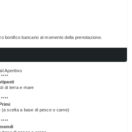
zo bonifico bancario al momento della prenotazione.
il Aperitivo
****
tipasti
ti di terra e mare
****
Primi
hi (a scelta a base di pesce o carne)
****
econdi