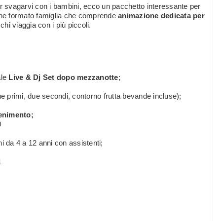
er svagarvi con i bambini, ecco un pacchetto interessante per
one formato famiglia che comprende
animazione dedicata per
hi viaggia con i più piccoli.
ale
Live & Dj Set dopo mezzanotte
;
ue primi, due secondi, contorno frutta bevande incluse);
enimento;
0
 da 4 a 12 anni con assistenti;
1